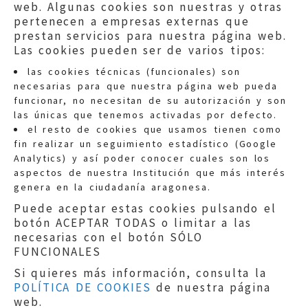
web. Algunas cookies son nuestras y otras
pertenecen a empresas externas que
prestan servicios para nuestra página web.
Las cookies pueden ser de varios tipos:
las cookies técnicas (funcionales) son
necesarias para que nuestra página web pueda
funcionar, no necesitan de su autorización y son
las únicas que tenemos activadas por defecto.
Quejas:
quejas@eljusticiadearagon.es
el resto de cookies que usamos tienen como
fin realizar un seguimiento estadístico (Google
Información general:
Analytics) y así poder conocer cuales son los
informacion@eljusticiadearagon.es
aspectos de nuestra Institución que más interés
genera en la ciudadanía aragonesa.
Teléfonos:
900 210 210
/
976 399 354
Puede aceptar estas cookies pulsando el
botón ACEPTAR TODAS o limitar a las
necesarias con el botón SÓLO
FUNCIONALES
Si quieres más información, consulta la
POLÍTICA DE COOKIES
de nuestra página
Aviso legal
|
Política de privacidad
|
web.