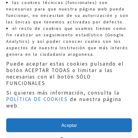
las cookies técnicas (funcionales) son
necesarias para que nuestra página web pueda
funcionar, no necesitan de su autorización y son
las únicas que tenemos activadas por defecto.
Quejas:
quejas@eljusticiadearagon.es
el resto de cookies que usamos tienen como
fin realizar un seguimiento estadístico (Google
Información general:
Analytics) y así poder conocer cuales son los
informacion@eljusticiadearagon.es
aspectos de nuestra Institución que más interés
genera en la ciudadanía aragonesa.
Teléfonos:
900 210 210
/
976 399 354
Puede aceptar estas cookies pulsando el
botón ACEPTAR TODAS o limitar a las
necesarias con el botón SÓLO
FUNCIONALES
Si quieres más información, consulta la
POLÍTICA DE COOKIES
de nuestra página
Aviso legal
|
Política de privacidad
|
web.
Protección de Datos
|
Declaración de
accesibilidad
|
Perfil del Contratante
|
Política de cookies
|
Mapa web
Aceptar
Copyright © 2019
El Justicia de Aragón
|