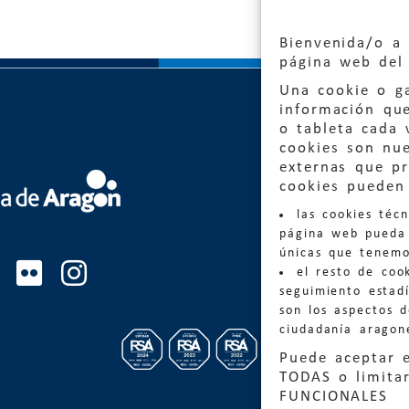
Bienvenida/o a 
página web del 
Una cookie o ga
información qu
o tableta cada 
cookies son nu
externas que pr
Quejas
cookies pueden 
las cookies téc
Informa
página web pueda 
informacio
únicas que tenemo
el resto de coo
Teléfon
seguimiento estadí
son los aspectos 
ciudadanía aragon
Puede aceptar 
TODAS o limitar
FUNCIONALES