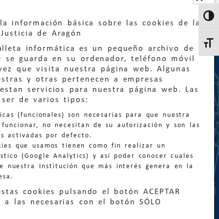
Altern
la información básica sobre las cookies de la
Justicia de Aragón
Altern
lleta informática es un pequeño archivo de
e se guarda en su ordenador, teléfono móvil
vez que visita nuestra página web. Algunas
estras y otras pertenecen a empresas
estan servicios para nuestra página web. Las
:
quejas@eljusticiadearagon.es
ser de varios tipos:
nicas (funcionales) son necesarias para que nuestra
ción general:
funcionar, no necesitan de su autorización y son las
n@eljusticiadearagon.es
s activadas por defecto.
kies que usamos tienen como fin realizar un
os:
900 210 210
/
976 399 354
stico (Google Analytics) y así poder conocer cuales
de nuestra Institución que más interés genera en la
esa.
estas cookies pulsando el botón ACEPTAR
 a las necesarias con el botón SÓLO