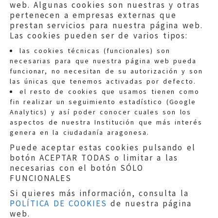
web. Algunas cookies son nuestras y otras
pertenecen a empresas externas que
prestan servicios para nuestra página web.
Las cookies pueden ser de varios tipos:
las cookies técnicas (funcionales) son
necesarias para que nuestra página web pueda
funcionar, no necesitan de su autorización y son
las únicas que tenemos activadas por defecto.
Quejas:
quejas@eljusticiadearagon.es
el resto de cookies que usamos tienen como
fin realizar un seguimiento estadístico (Google
Información general:
Analytics) y así poder conocer cuales son los
informacion@eljusticiadearagon.es
aspectos de nuestra Institución que más interés
genera en la ciudadanía aragonesa.
Teléfonos:
900 210 210
/
976 399 354
Puede aceptar estas cookies pulsando el
botón ACEPTAR TODAS o limitar a las
necesarias con el botón SÓLO
FUNCIONALES
Si quieres más información, consulta la
POLÍTICA DE COOKIES
de nuestra página
Aviso legal
|
Política de privacidad
|
web.