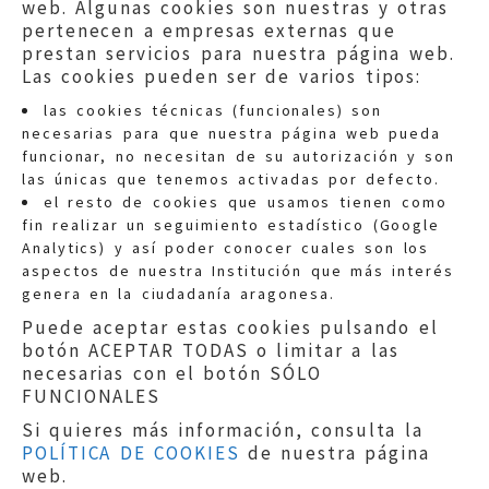
web. Algunas cookies son nuestras y otras
pertenecen a empresas externas que
prestan servicios para nuestra página web.
Las cookies pueden ser de varios tipos:
las cookies técnicas (funcionales) son
necesarias para que nuestra página web pueda
funcionar, no necesitan de su autorización y son
las únicas que tenemos activadas por defecto.
Quejas:
quejas@eljusticiadearagon.es
el resto de cookies que usamos tienen como
fin realizar un seguimiento estadístico (Google
Información general:
Analytics) y así poder conocer cuales son los
informacion@eljusticiadearagon.es
aspectos de nuestra Institución que más interés
genera en la ciudadanía aragonesa.
Teléfonos:
900 210 210
/
976 399 354
Puede aceptar estas cookies pulsando el
botón ACEPTAR TODAS o limitar a las
necesarias con el botón SÓLO
FUNCIONALES
Si quieres más información, consulta la
POLÍTICA DE COOKIES
de nuestra página
Aviso legal
|
Política de privacidad
|
web.
Protección de Datos
|
Declaración de