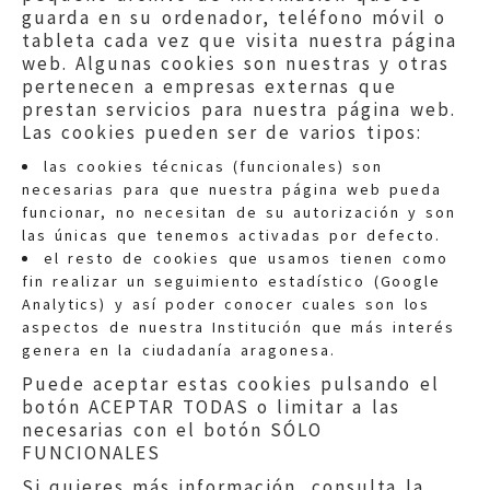
guarda en su ordenador, teléfono móvil o
tableta cada vez que visita nuestra página
web. Algunas cookies son nuestras y otras
pertenecen a empresas externas que
prestan servicios para nuestra página web.
Las cookies pueden ser de varios tipos:
las cookies técnicas (funcionales) son
necesarias para que nuestra página web pueda
funcionar, no necesitan de su autorización y son
las únicas que tenemos activadas por defecto.
Quejas:
quejas@eljusticiadearagon.es
el resto de cookies que usamos tienen como
fin realizar un seguimiento estadístico (Google
Información general:
Analytics) y así poder conocer cuales son los
informacion@eljusticiadearagon.es
aspectos de nuestra Institución que más interés
genera en la ciudadanía aragonesa.
Teléfonos:
900 210 210
/
976 399 354
Puede aceptar estas cookies pulsando el
botón ACEPTAR TODAS o limitar a las
necesarias con el botón SÓLO
FUNCIONALES
Si quieres más información, consulta la