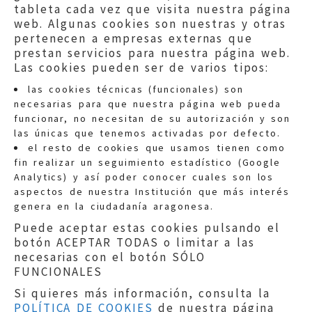
tableta cada vez que visita nuestra página
web. Algunas cookies son nuestras y otras
pertenecen a empresas externas que
prestan servicios para nuestra página web.
Las cookies pueden ser de varios tipos:
las cookies técnicas (funcionales) son
necesarias para que nuestra página web pueda
funcionar, no necesitan de su autorización y son
las únicas que tenemos activadas por defecto.
Quejas:
quejas@eljusticiadearagon.es
el resto de cookies que usamos tienen como
fin realizar un seguimiento estadístico (Google
Información general:
Analytics) y así poder conocer cuales son los
informacion@eljusticiadearagon.es
aspectos de nuestra Institución que más interés
genera en la ciudadanía aragonesa.
Teléfonos:
900 210 210
/
976 399 354
Puede aceptar estas cookies pulsando el
botón ACEPTAR TODAS o limitar a las
necesarias con el botón SÓLO
FUNCIONALES
Si quieres más información, consulta la
POLÍTICA DE COOKIES
de nuestra página