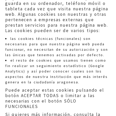
guarda en su ordenador, teléfono móvil o
tableta cada vez que visita nuestra página
web. Algunas cookies son nuestras y otras
pertenecen a empresas externas que
prestan servicios para nuestra página web.
Las cookies pueden ser de varios tipos:
las cookies técnicas (funcionales) son
necesarias para que nuestra página web pueda
funcionar, no necesitan de su autorización y son
las únicas que tenemos activadas por defecto.
Quejas:
quejas@eljusticiadearagon.es
el resto de cookies que usamos tienen como
fin realizar un seguimiento estadístico (Google
Información general:
Analytics) y así poder conocer cuales son los
informacion@eljusticiadearagon.es
aspectos de nuestra Institución que más interés
genera en la ciudadanía aragonesa.
Teléfonos:
900 210 210
/
976 399 354
Puede aceptar estas cookies pulsando el
botón ACEPTAR TODAS o limitar a las
necesarias con el botón SÓLO
FUNCIONALES
Si quieres más información, consulta la