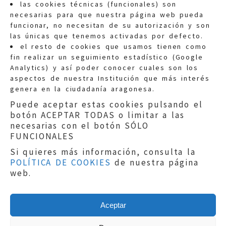
las cookies técnicas (funcionales) son
necesarias para que nuestra página web pueda
funcionar, no necesitan de su autorización y son
las únicas que tenemos activadas por defecto.
Quejas:
quejas@eljusticiadearagon.es
el resto de cookies que usamos tienen como
fin realizar un seguimiento estadístico (Google
Información general:
Analytics) y así poder conocer cuales son los
informacion@eljusticiadearagon.es
aspectos de nuestra Institución que más interés
genera en la ciudadanía aragonesa.
Teléfonos:
900 210 210
/
976 399 354
Puede aceptar estas cookies pulsando el
botón ACEPTAR TODAS o limitar a las
necesarias con el botón SÓLO
FUNCIONALES
Si quieres más información, consulta la
POLÍTICA DE COOKIES
de nuestra página
Aviso legal
|
Política de privacidad
|
web.
Protección de Datos
|
Declaración de
accesibilidad
|
Perfil del Contratante
|
Política de cookies
|
Mapa web
Aceptar
Copyright © 2019
El Justicia de Aragón
|