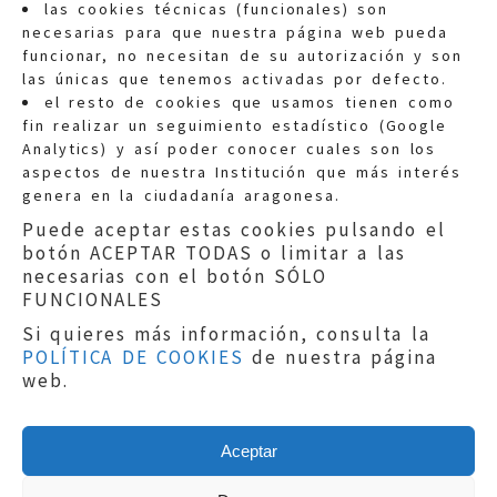
las cookies técnicas (funcionales) son
necesarias para que nuestra página web pueda
funcionar, no necesitan de su autorización y son
las únicas que tenemos activadas por defecto.
Quejas:
quejas@eljusticiadearagon.es
el resto de cookies que usamos tienen como
fin realizar un seguimiento estadístico (Google
Información general:
Analytics) y así poder conocer cuales son los
informacion@eljusticiadearagon.es
aspectos de nuestra Institución que más interés
genera en la ciudadanía aragonesa.
Teléfonos:
900 210 210
/
976 399 354
Puede aceptar estas cookies pulsando el
botón ACEPTAR TODAS o limitar a las
necesarias con el botón SÓLO
FUNCIONALES
Si quieres más información, consulta la
POLÍTICA DE COOKIES
de nuestra página
Aviso legal
|
Política de privacidad
|
web.
Protección de Datos
|
Declaración de
accesibilidad
|
Perfil del Contratante
|
Política de cookies
|
Mapa web
Aceptar
Copyright © 2019
El Justicia de Aragón
|