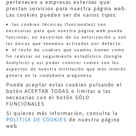
pertenecen a empresas externas que
prestan servicios para nuestra página web.
Las cookies pueden ser de varios tipos:
las cookies técnicas (funcionales) son
necesarias para que nuestra página web pueda
funcionar, no necesitan de su autorización y son
las únicas que tenemos activadas por defecto.
Quejas:
quejas@eljusticiadearagon.es
el resto de cookies que usamos tienen como
fin realizar un seguimiento estadístico (Google
Información general:
Analytics) y así poder conocer cuales son los
informacion@eljusticiadearagon.es
aspectos de nuestra Institución que más interés
genera en la ciudadanía aragonesa.
Teléfonos:
900 210 210
/
976 399 354
Puede aceptar estas cookies pulsando el
botón ACEPTAR TODAS o limitar a las
necesarias con el botón SÓLO
FUNCIONALES
Si quieres más información, consulta la
POLÍTICA DE COOKIES
de nuestra página
Aviso legal
|
Política de privacidad
|
web.
Protección de Datos
|
Declaración de