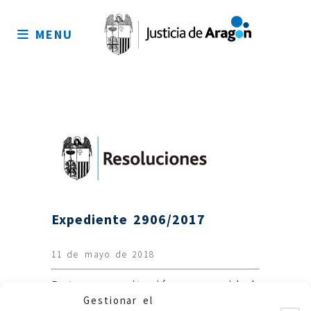
Mapa
del
MENU
sitio
Expediente 2906/2017
11 de mayo de 2018
Retraso en citación y necesidad
Gestionar el
de facilitar información.