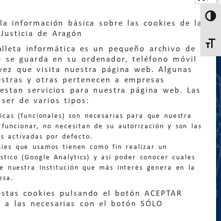
Altern
la información básica sobre las cookies de la
Justicia de Aragón
Altern
lleta informática es un pequeño archivo de
e se guarda en su ordenador, teléfono móvil
vez que visita nuestra página web. Algunas
estras y otras pertenecen a empresas
estan servicios para nuestra página web. Las
:
quejas@eljusticiadearagon.es
ser de varios tipos:
nicas (funcionales) son necesarias para que nuestra
ción general:
funcionar, no necesitan de su autorización y son las
n@eljusticiadearagon.es
s activadas por defecto.
kies que usamos tienen como fin realizar un
os:
900 210 210
/
976 399 354
stico (Google Analytics) y así poder conocer cuales
de nuestra Institución que más interés genera en la
esa.
estas cookies pulsando el botón ACEPTAR
 a las necesarias con el botón SÓLO