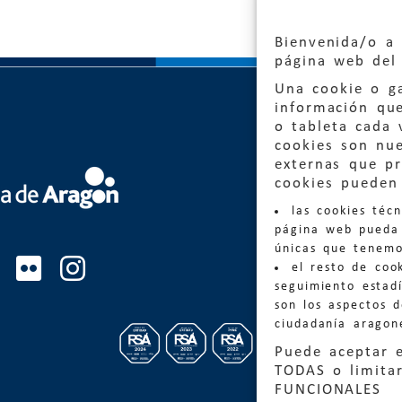
Bienvenida/o a 
página web del 
Una cookie o ga
información qu
o tableta cada 
cookies son nu
externas que pr
Quejas
cookies pueden 
las cookies téc
Informa
página web pueda 
informacio
únicas que tenemo
el resto de coo
Teléfon
seguimiento estadí
son los aspectos 
ciudadanía aragon
Puede aceptar 
TODAS o limitar
FUNCIONALES