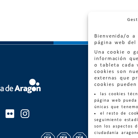
Gest
Bienvenida/o a 
página web del 
Una cookie o ga
información qu
o tableta cada 
cookies son nu
externas que pr
Quejas
cookies pueden 
las cookies téc
Informa
página web pueda 
informacio
únicas que tenemo
el resto de coo
Teléfon
seguimiento estadí
son los aspectos 
ciudadanía aragon