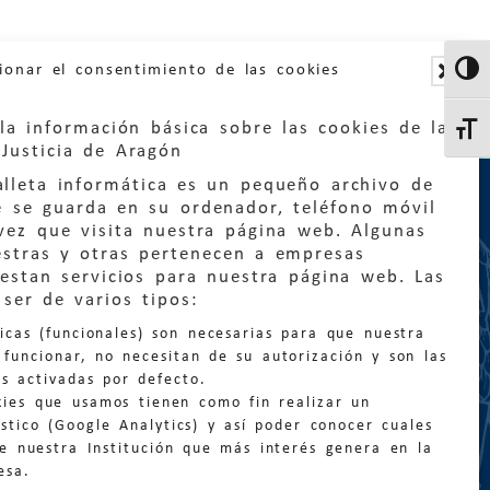
ionar el consentimiento de las cookies
Altern
la información básica sobre las cookies de la
Altern
Justicia de Aragón
lleta informática es un pequeño archivo de
e se guarda en su ordenador, teléfono móvil
vez que visita nuestra página web. Algunas
estras y otras pertenecen a empresas
estan servicios para nuestra página web. Las
:
quejas@eljusticiadearagon.es
ser de varios tipos:
nicas (funcionales) son necesarias para que nuestra
ción general:
funcionar, no necesitan de su autorización y son las
n@eljusticiadearagon.es
s activadas por defecto.
kies que usamos tienen como fin realizar un
os:
900 210 210
/
976 399 354
stico (Google Analytics) y así poder conocer cuales
de nuestra Institución que más interés genera en la
esa.