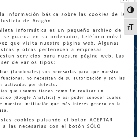
Altern
la información básica sobre las cookies de la
Justicia de Aragón
Altern
lleta informática es un pequeño archivo de
e se guarda en su ordenador, teléfono móvil
vez que visita nuestra página web. Algunas
estras y otras pertenecen a empresas
estan servicios para nuestra página web. Las
:
quejas@eljusticiadearagon.es
ser de varios tipos:
nicas (funcionales) son necesarias para que nuestra
ción general:
funcionar, no necesitan de su autorización y son las
n@eljusticiadearagon.es
s activadas por defecto.
kies que usamos tienen como fin realizar un
os:
900 210 210
/
976 399 354
stico (Google Analytics) y así poder conocer cuales
de nuestra Institución que más interés genera en la
esa.
estas cookies pulsando el botón ACEPTAR
 a las necesarias con el botón SÓLO