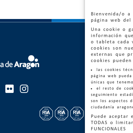
Bienvenida/o a 
página web del 
Una cookie o ga
información qu
o tableta cada 
cookies son nu
externas que pr
Quejas
cookies pueden 
las cookies téc
Informa
página web pueda 
informacio
únicas que tenemo
el resto de coo
Teléfon
seguimiento estadí
son los aspectos 
ciudadanía aragon
Puede aceptar 
TODAS o limitar
FUNCIONALES