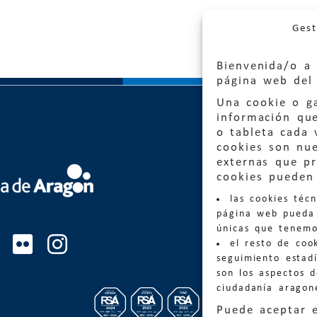
Gest
Bienvenida/o a 
página web del 
Una cookie o ga
información qu
o tableta cada 
cookies son nu
externas que pr
Quejas
cookies pueden 
las cookies téc
Informa
página web pueda 
informacio
únicas que tenemo
el resto de coo
Teléfon
seguimiento estadí
son los aspectos 
ciudadanía aragon
Puede aceptar 