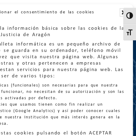
ionar el consentimiento de las cookies
Altern
la información básica sobre las cookies de la
Altern
Justicia de Aragón
lleta informática es un pequeño archivo de
e se guarda en su ordenador, teléfono móvil
vez que visita nuestra página web. Algunas
estras y otras pertenecen a empresas
estan servicios para nuestra página web. Las
:
quejas@eljusticiadearagon.es
ser de varios tipos:
nicas (funcionales) son necesarias para que nuestra
ción general:
funcionar, no necesitan de su autorización y son las
n@eljusticiadearagon.es
s activadas por defecto.
kies que usamos tienen como fin realizar un
os:
900 210 210
/
976 399 354
stico (Google Analytics) y así poder conocer cuales
de nuestra Institución que más interés genera en la
esa.
estas cookies pulsando el botón ACEPTAR