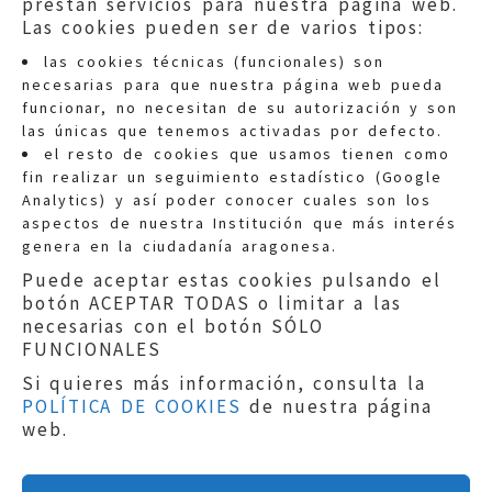
prestan servicios para nuestra página web.
Las cookies pueden ser de varios tipos:
las cookies técnicas (funcionales) son
necesarias para que nuestra página web pueda
funcionar, no necesitan de su autorización y son
las únicas que tenemos activadas por defecto.
Quejas:
quejas@eljusticiadearagon.es
el resto de cookies que usamos tienen como
fin realizar un seguimiento estadístico (Google
Información general:
Analytics) y así poder conocer cuales son los
informacion@eljusticiadearagon.es
aspectos de nuestra Institución que más interés
genera en la ciudadanía aragonesa.
Teléfonos:
900 210 210
/
976 399 354
Puede aceptar estas cookies pulsando el
botón ACEPTAR TODAS o limitar a las
necesarias con el botón SÓLO
FUNCIONALES
Si quieres más información, consulta la
POLÍTICA DE COOKIES
de nuestra página
Aviso legal
|
Política de privacidad
|
web.
Protección de Datos
|
Declaración de
accesibilidad
|
Perfil del Contratante
|
Política de cookies
|
Mapa web