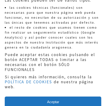
Las cookies pueden ser de varios tipos:
las cookies técnicas (funcionales) son
necesarias para que nuestra página web pueda
funcionar, no necesitan de su autorización y son
las únicas que tenemos activadas por defecto.
Quejas:
quejas@eljusticiadearagon.es
el resto de cookies que usamos tienen como
fin realizar un seguimiento estadístico (Google
Información general:
Analytics) y así poder conocer cuales son los
informacion@eljusticiadearagon.es
aspectos de nuestra Institución que más interés
genera en la ciudadanía aragonesa.
Teléfonos:
900 210 210
/
976 399 354
Puede aceptar estas cookies pulsando el
botón ACEPTAR TODAS o limitar a las
necesarias con el botón SÓLO
FUNCIONALES
Si quieres más información, consulta la
POLÍTICA DE COOKIES
de nuestra página
Aviso legal
|
Política de privacidad
|
web.
Protección de Datos
|
Declaración de
accesibilidad
|
Perfil del Contratante
|
Política de cookies
|
Mapa web
Aceptar