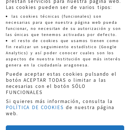
prestan servicios para nuestra página web.
Las cookies pueden ser de varios tipos:
las cookies técnicas (funcionales) son
necesarias para que nuestra página web pueda
funcionar, no necesitan de su autorización y son
las únicas que tenemos activadas por defecto.
Quejas:
quejas@eljusticiadearagon.es
el resto de cookies que usamos tienen como
fin realizar un seguimiento estadístico (Google
Información general:
Analytics) y así poder conocer cuales son los
informacion@eljusticiadearagon.es
aspectos de nuestra Institución que más interés
genera en la ciudadanía aragonesa.
Teléfonos:
900 210 210
/
976 399 354
Puede aceptar estas cookies pulsando el
botón ACEPTAR TODAS o limitar a las
necesarias con el botón SÓLO
FUNCIONALES
Si quieres más información, consulta la
POLÍTICA DE COOKIES
de nuestra página
Aviso legal
|
Política de privacidad
|
web.
Protección de Datos
|
Declaración de
accesibilidad
|
Perfil del Contratante
|
Política de cookies
|
Mapa web