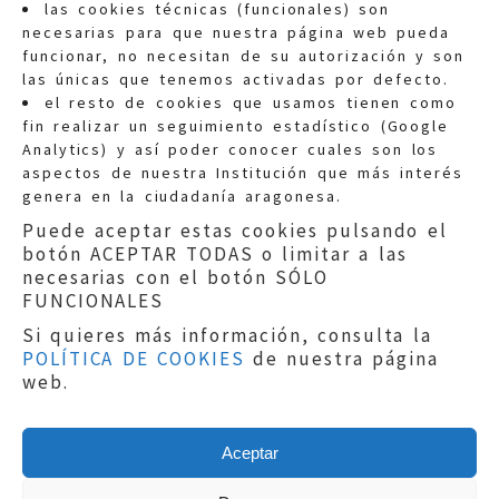
las cookies técnicas (funcionales) son
necesarias para que nuestra página web pueda
funcionar, no necesitan de su autorización y son
las únicas que tenemos activadas por defecto.
Quejas:
quejas@eljusticiadearagon.es
el resto de cookies que usamos tienen como
fin realizar un seguimiento estadístico (Google
Información general:
Analytics) y así poder conocer cuales son los
informacion@eljusticiadearagon.es
aspectos de nuestra Institución que más interés
genera en la ciudadanía aragonesa.
Teléfonos:
900 210 210
/
976 399 354
Puede aceptar estas cookies pulsando el
botón ACEPTAR TODAS o limitar a las
necesarias con el botón SÓLO
FUNCIONALES
Si quieres más información, consulta la
POLÍTICA DE COOKIES
de nuestra página
Aviso legal
|
Política de privacidad
|
web.
Protección de Datos
|
Declaración de
accesibilidad
|
Perfil del Contratante
|
Política de cookies
|
Mapa web
Aceptar
Copyright © 2019
El Justicia de Aragón
|