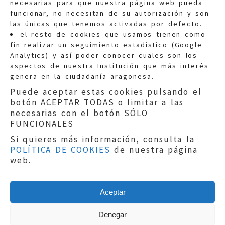
necesarias para que nuestra página web pueda
funcionar, no necesitan de su autorización y son
las únicas que tenemos activadas por defecto.
Quejas:
quejas@eljusticiadearagon.es
el resto de cookies que usamos tienen como
fin realizar un seguimiento estadístico (Google
Información general:
Analytics) y así poder conocer cuales son los
informacion@eljusticiadearagon.es
aspectos de nuestra Institución que más interés
genera en la ciudadanía aragonesa.
Teléfonos:
900 210 210
/
976 399 354
Puede aceptar estas cookies pulsando el
botón ACEPTAR TODAS o limitar a las
necesarias con el botón SÓLO
FUNCIONALES
Si quieres más información, consulta la
POLÍTICA DE COOKIES
de nuestra página
Aviso legal
|
Política de privacidad
|
web.
Protección de Datos
|
Declaración de
accesibilidad
|
Perfil del Contratante
|
Política de cookies
|
Mapa web
Aceptar
Copyright © 2019
El Justicia de Aragón
|
Desarrollo:
Sephor Consulting
Denegar