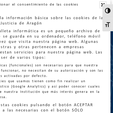
ionar el consentimiento de las cookies
Altern
la información básica sobre las cookies de la
Justicia de Aragón
Altern
lleta informática es un pequeño archivo de
e se guarda en su ordenador, teléfono móvil
vez que visita nuestra página web. Algunas
estras y otras pertenecen a empresas
estan servicios para nuestra página web. Las
:
quejas@eljusticiadearagon.es
ser de varios tipos:
nicas (funcionales) son necesarias para que nuestra
ción general:
funcionar, no necesitan de su autorización y son las
n@eljusticiadearagon.es
s activadas por defecto.
kies que usamos tienen como fin realizar un
os:
900 210 210
/
976 399 354
stico (Google Analytics) y así poder conocer cuales
de nuestra Institución que más interés genera en la
esa.
estas cookies pulsando el botón ACEPTAR
 a las necesarias con el botón SÓLO