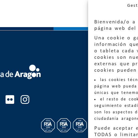
Gest
Bienvenida/o a 
página web del 
Una cookie o ga
información qu
o tableta cada 
cookies son nu
externas que pr
Quejas
cookies pueden 
las cookies téc
Informa
página web pueda 
informacio
únicas que tenemo
el resto de coo
Teléfon
seguimiento estadí
son los aspectos 
ciudadanía aragon
Puede aceptar 
TODAS o limitar