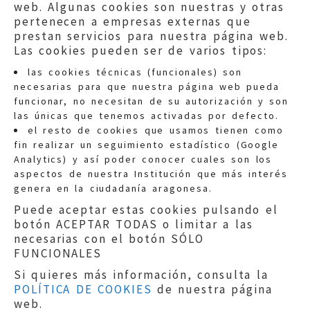
web. Algunas cookies son nuestras y otras
pertenecen a empresas externas que
prestan servicios para nuestra página web.
Las cookies pueden ser de varios tipos:
las cookies técnicas (funcionales) son
necesarias para que nuestra página web pueda
funcionar, no necesitan de su autorización y son
las únicas que tenemos activadas por defecto.
Quejas:
quejas@eljusticiadearagon.es
el resto de cookies que usamos tienen como
fin realizar un seguimiento estadístico (Google
Información general:
Analytics) y así poder conocer cuales son los
informacion@eljusticiadearagon.es
aspectos de nuestra Institución que más interés
genera en la ciudadanía aragonesa.
Teléfonos:
900 210 210
/
976 399 354
Puede aceptar estas cookies pulsando el
botón ACEPTAR TODAS o limitar a las
necesarias con el botón SÓLO
FUNCIONALES
Si quieres más información, consulta la
POLÍTICA DE COOKIES
de nuestra página
Aviso legal
|
Política de privacidad
|
web.