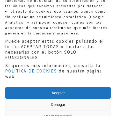
funcionar, no necesitan de su autorización y son
las únicas que tenemos activadas por defecto.
Quejas:
quejas@eljusticiadearagon.es
el resto de cookies que usamos tienen como
fin realizar un seguimiento estadístico (Google
Información general:
Analytics) y así poder conocer cuales son los
informacion@eljusticiadearagon.es
aspectos de nuestra Institución que más interés
genera en la ciudadanía aragonesa.
Teléfonos:
900 210 210
/
976 399 354
Puede aceptar estas cookies pulsando el
botón ACEPTAR TODAS o limitar a las
necesarias con el botón SÓLO
FUNCIONALES
Si quieres más información, consulta la
POLÍTICA DE COOKIES
de nuestra página
Aviso legal
|
Política de privacidad
|
web.
Protección de Datos
|
Declaración de
accesibilidad
|
Perfil del Contratante
|
Política de cookies
|
Mapa web
Aceptar
Copyright © 2019
El Justicia de Aragón
|
Desarrollo:
Sephor Consulting
Denegar