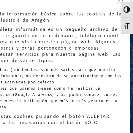
Altern
la información básica sobre las cookies de la
Justicia de Aragón
Altern
lleta informática es un pequeño archivo de
e se guarda en su ordenador, teléfono móvil
vez que visita nuestra página web. Algunas
estras y otras pertenecen a empresas
estan servicios para nuestra página web. Las
:
quejas@eljusticiadearagon.es
ser de varios tipos:
nicas (funcionales) son necesarias para que nuestra
ción general:
funcionar, no necesitan de su autorización y son las
n@eljusticiadearagon.es
s activadas por defecto.
kies que usamos tienen como fin realizar un
os:
900 210 210
/
976 399 354
stico (Google Analytics) y así poder conocer cuales
de nuestra Institución que más interés genera en la
esa.
estas cookies pulsando el botón ACEPTAR
 a las necesarias con el botón SÓLO