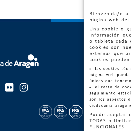
Bienvenida/o a 
página web del 
Una cookie o ga
información qu
o tableta cada 
cookies son nu
externas que pr
Quejas
cookies pueden 
las cookies téc
Informa
página web pueda 
informacio
únicas que tenemo
el resto de coo
Teléfon
seguimiento estadí
son los aspectos 
ciudadanía aragon
Puede aceptar 
TODAS o limitar
FUNCIONALES