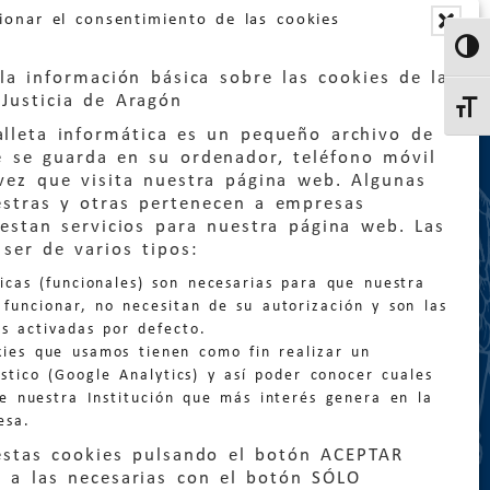
ionar el consentimiento de las cookies
Altern
la información básica sobre las cookies de la
Justicia de Aragón
Altern
lleta informática es un pequeño archivo de
e se guarda en su ordenador, teléfono móvil
vez que visita nuestra página web. Algunas
estras y otras pertenecen a empresas
estan servicios para nuestra página web. Las
:
quejas@eljusticiadearagon.es
ser de varios tipos:
nicas (funcionales) son necesarias para que nuestra
ción general:
funcionar, no necesitan de su autorización y son las
n@eljusticiadearagon.es
s activadas por defecto.
kies que usamos tienen como fin realizar un
os:
900 210 210
/
976 399 354
stico (Google Analytics) y así poder conocer cuales
de nuestra Institución que más interés genera en la
esa.
estas cookies pulsando el botón ACEPTAR
 a las necesarias con el botón SÓLO