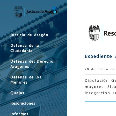
Mapa
del
sitio
Justicia de Aragón
Defensa de la
Ciudadanía
Expediente 
Defensa del Derecho
Aragonés
20 de marzo de
Defensa de los
Diputación G
Menores
mayores. Situ
Quejas
Integración so
Resoluciones
Informes