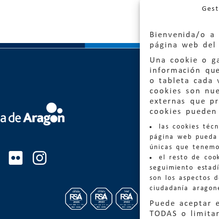
Gest
Bienvenida/o a 
página web del 
Una cookie o ga
información qu
o tableta cada 
cookies son nu
externas que pr
Quejas
cookies pueden 
las cookies téc
Informa
página web pueda 
informacio
únicas que tenemo
el resto de coo
Teléfon
seguimiento estadí
son los aspectos 
ciudadanía aragon
Puede aceptar 
TODAS o limitar