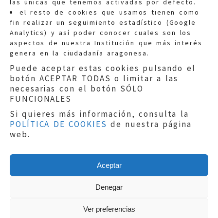
las únicas que tenemos activadas por defecto.
Quejas:
quejas@eljusticiadearagon.es
el resto de cookies que usamos tienen como
fin realizar un seguimiento estadístico (Google
Información general:
Analytics) y así poder conocer cuales son los
informacion@eljusticiadearagon.es
aspectos de nuestra Institución que más interés
genera en la ciudadanía aragonesa.
Teléfonos:
900 210 210
/
976 399 354
Puede aceptar estas cookies pulsando el
botón ACEPTAR TODAS o limitar a las
necesarias con el botón SÓLO
FUNCIONALES
Si quieres más información, consulta la
POLÍTICA DE COOKIES
de nuestra página
Aviso legal
|
Política de privacidad
|
web.
Protección de Datos
|
Declaración de
accesibilidad
|
Perfil del Contratante
|
Política de cookies
|
Mapa web
Aceptar
Copyright © 2019
El Justicia de Aragón
|
Desarrollo:
Sephor Consulting
Denegar
Ver preferencias