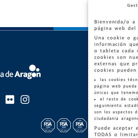
Gest
Bienvenida/o a 
página web del 
Una cookie o ga
información qu
o tableta cada 
cookies son nu
externas que pr
Quejas
cookies pueden 
las cookies téc
Informa
página web pueda 
informacio
únicas que tenemo
el resto de coo
Teléfon
seguimiento estadí
son los aspectos 
ciudadanía aragon
Puede aceptar 
TODAS o limitar