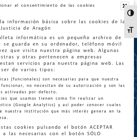
ionar el consentimiento de las cookies
Altern
la información básica sobre las cookies de la
Justicia de Aragón
Altern
lleta informática es un pequeño archivo de
e se guarda en su ordenador, teléfono móvil
vez que visita nuestra página web. Algunas
estras y otras pertenecen a empresas
estan servicios para nuestra página web. Las
:
quejas@eljusticiadearagon.es
ser de varios tipos:
nicas (funcionales) son necesarias para que nuestra
ción general:
funcionar, no necesitan de su autorización y son las
n@eljusticiadearagon.es
s activadas por defecto.
kies que usamos tienen como fin realizar un
os:
900 210 210
/
976 399 354
stico (Google Analytics) y así poder conocer cuales
de nuestra Institución que más interés genera en la
esa.
estas cookies pulsando el botón ACEPTAR
 a las necesarias con el botón SÓLO