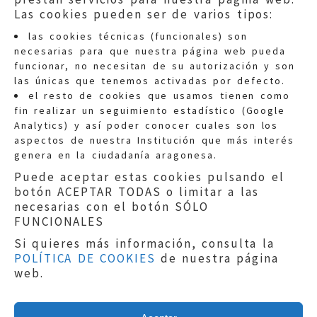
Las cookies pueden ser de varios tipos:
las cookies técnicas (funcionales) son
necesarias para que nuestra página web pueda
funcionar, no necesitan de su autorización y son
las únicas que tenemos activadas por defecto.
Quejas:
quejas@eljusticiadearagon.es
el resto de cookies que usamos tienen como
fin realizar un seguimiento estadístico (Google
Información general:
Analytics) y así poder conocer cuales son los
informacion@eljusticiadearagon.es
aspectos de nuestra Institución que más interés
genera en la ciudadanía aragonesa.
Teléfonos:
900 210 210
/
976 399 354
Puede aceptar estas cookies pulsando el
botón ACEPTAR TODAS o limitar a las
necesarias con el botón SÓLO
FUNCIONALES
Si quieres más información, consulta la
POLÍTICA DE COOKIES
de nuestra página
Aviso legal
|
Política de privacidad
|
web.
Protección de Datos
|
Declaración de
accesibilidad
|
Perfil del Contratante
|
Política de cookies
|
Mapa web