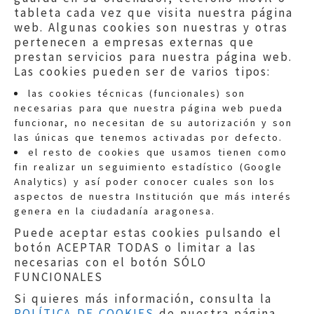
tableta cada vez que visita nuestra página
web. Algunas cookies son nuestras y otras
pertenecen a empresas externas que
prestan servicios para nuestra página web.
Las cookies pueden ser de varios tipos:
las cookies técnicas (funcionales) son
necesarias para que nuestra página web pueda
funcionar, no necesitan de su autorización y son
las únicas que tenemos activadas por defecto.
Quejas:
quejas@eljusticiadearagon.es
el resto de cookies que usamos tienen como
fin realizar un seguimiento estadístico (Google
Información general:
Analytics) y así poder conocer cuales son los
informacion@eljusticiadearagon.es
aspectos de nuestra Institución que más interés
genera en la ciudadanía aragonesa.
Teléfonos:
900 210 210
/
976 399 354
Puede aceptar estas cookies pulsando el
botón ACEPTAR TODAS o limitar a las
necesarias con el botón SÓLO
FUNCIONALES
Si quieres más información, consulta la
POLÍTICA DE COOKIES
de nuestra página