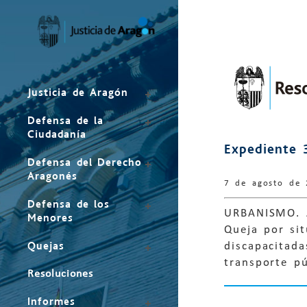
Mapa
del
sitio
Justicia de Aragón
Defensa de la
Ciudadanía
Expediente 
Defensa del Derecho
Aragonés
7 de agosto de
Defensa de los
URBANISMO. 
Menores
Queja por si
Quejas
discapacitad
transporte p
Resoluciones
Informes