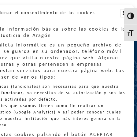
ionar el consentimiento de las cookies
Altern
la información básica sobre las cookies de la
Altern
Justicia de Aragón
lleta informática es un pequeño archivo de
e se guarda en su ordenador, teléfono móvil
vez que visita nuestra página web. Algunas
estras y otras pertenecen a empresas
estan servicios para nuestra página web. Las
:
quejas@eljusticiadearagon.es
ser de varios tipos:
nicas (funcionales) son necesarias para que nuestra
ción general:
funcionar, no necesitan de su autorización y son las
n@eljusticiadearagon.es
s activadas por defecto.
kies que usamos tienen como fin realizar un
os:
900 210 210
/
976 399 354
stico (Google Analytics) y así poder conocer cuales
de nuestra Institución que más interés genera en la
esa.
estas cookies pulsando el botón ACEPTAR