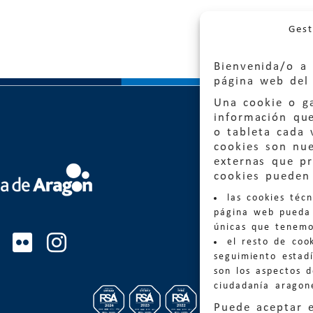
Gest
Bienvenida/o a 
página web del 
Una cookie o ga
información qu
o tableta cada 
cookies son nu
externas que pr
Quejas
cookies pueden 
las cookies téc
Informa
página web pueda 
informacio
únicas que tenemo
el resto de coo
Teléfon
seguimiento estadí
son los aspectos 
ciudadanía aragon
Puede aceptar 