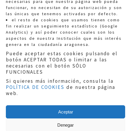
necesarias para que nuestra página web pueda
funcionar, no necesitan de su autorización y son
las únicas que tenemos activadas por defecto.
Quejas:
quejas@eljusticiadearagon.es
el resto de cookies que usamos tienen como
fin realizar un seguimiento estadístico (Google
Información general:
Analytics) y así poder conocer cuales son los
informacion@eljusticiadearagon.es
aspectos de nuestra Institución que más interés
genera en la ciudadanía aragonesa.
Teléfonos:
900 210 210
/
976 399 354
Puede aceptar estas cookies pulsando el
botón ACEPTAR TODAS o limitar a las
necesarias con el botón SÓLO
FUNCIONALES
Si quieres más información, consulta la
POLÍTICA DE COOKIES
de nuestra página
Aviso legal
|
Política de privacidad
|
web.
Protección de Datos
|
Declaración de
accesibilidad
|
Perfil del Contratante
|
Política de cookies
|
Mapa web
Aceptar
Copyright © 2019
El Justicia de Aragón
|
Desarrollo:
Sephor Consulting
Denegar