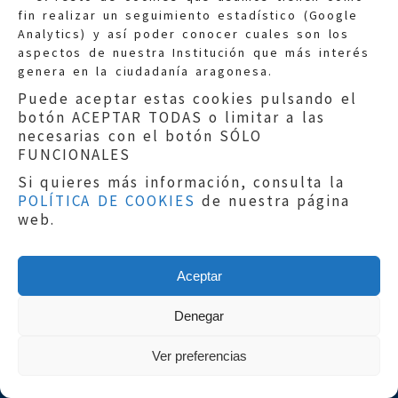
fin realizar un seguimiento estadístico (Google
Información general:
Analytics) y así poder conocer cuales son los
informacion@eljusticiadearagon.es
aspectos de nuestra Institución que más interés
genera en la ciudadanía aragonesa.
Teléfonos:
900 210 210
/
976 399 354
Puede aceptar estas cookies pulsando el
botón ACEPTAR TODAS o limitar a las
necesarias con el botón SÓLO
FUNCIONALES
Si quieres más información, consulta la
POLÍTICA DE COOKIES
de nuestra página
Aviso legal
|
Política de privacidad
|
web.
Protección de Datos
|
Declaración de
accesibilidad
|
Perfil del Contratante
|
Política de cookies
|
Mapa web
Aceptar
Copyright © 2019
El Justicia de Aragón
|
Desarrollo:
Sephor Consulting
Denegar
Ver preferencias