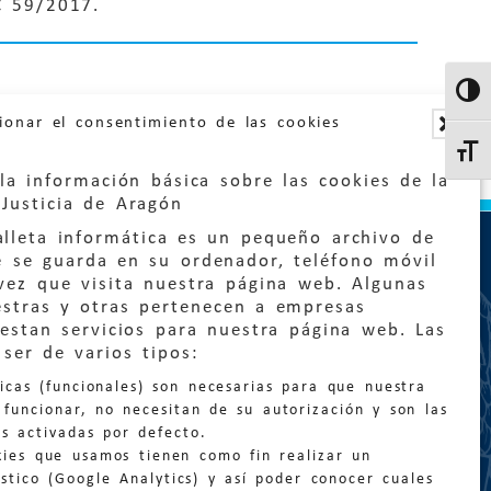
C 59/2017.
Altern
ionar el consentimiento de las cookies
Altern
la información básica sobre las cookies de la
Justicia de Aragón
lleta informática es un pequeño archivo de
e se guarda en su ordenador, teléfono móvil
vez que visita nuestra página web. Algunas
estras y otras pertenecen a empresas
estan servicios para nuestra página web. Las
:
quejas@eljusticiadearagon.es
ser de varios tipos:
nicas (funcionales) son necesarias para que nuestra
ción general:
funcionar, no necesitan de su autorización y son las
n@eljusticiadearagon.es
s activadas por defecto.
kies que usamos tienen como fin realizar un
os:
900 210 210
/
976 399 354
stico (Google Analytics) y así poder conocer cuales