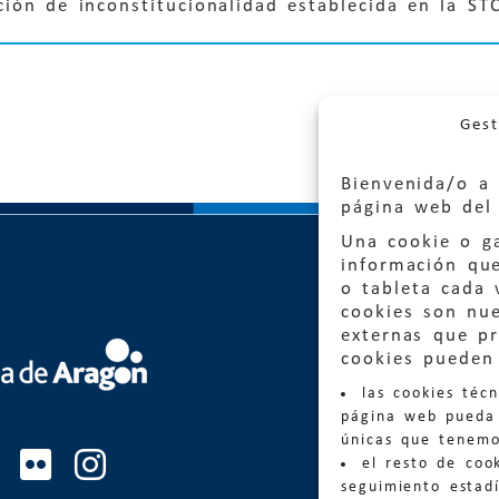
ción de inconstitucionalidad establecida en la ST
Gest
Bienvenida/o a 
página web del 
Una cookie o ga
información qu
o tableta cada 
cookies son nu
externas que pr
Quejas
cookies pueden 
las cookies téc
Informa
página web pueda 
informacio
únicas que tenemo
el resto de coo
Teléfon
seguimiento estadí