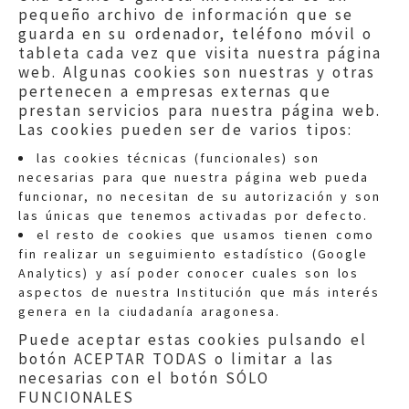
pequeño archivo de información que se
guarda en su ordenador, teléfono móvil o
tableta cada vez que visita nuestra página
web. Algunas cookies son nuestras y otras
pertenecen a empresas externas que
prestan servicios para nuestra página web.
Las cookies pueden ser de varios tipos:
las cookies técnicas (funcionales) son
necesarias para que nuestra página web pueda
funcionar, no necesitan de su autorización y son
las únicas que tenemos activadas por defecto.
Quejas:
quejas@eljusticiadearagon.es
el resto de cookies que usamos tienen como
fin realizar un seguimiento estadístico (Google
Información general:
Analytics) y así poder conocer cuales son los
informacion@eljusticiadearagon.es
aspectos de nuestra Institución que más interés
genera en la ciudadanía aragonesa.
Teléfonos:
900 210 210
/
976 399 354
Puede aceptar estas cookies pulsando el
botón ACEPTAR TODAS o limitar a las
necesarias con el botón SÓLO
FUNCIONALES