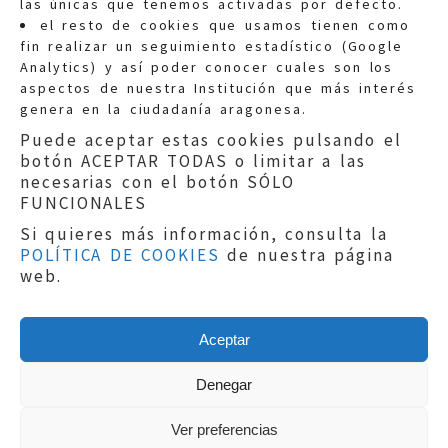
las únicas que tenemos activadas por defecto.
Quejas:
quejas@eljusticiadearagon.es
el resto de cookies que usamos tienen como
fin realizar un seguimiento estadístico (Google
Información general:
Analytics) y así poder conocer cuales son los
informacion@eljusticiadearagon.es
aspectos de nuestra Institución que más interés
genera en la ciudadanía aragonesa.
Teléfonos:
900 210 210
/
976 399 354
Puede aceptar estas cookies pulsando el
botón ACEPTAR TODAS o limitar a las
necesarias con el botón SÓLO
FUNCIONALES
Si quieres más información, consulta la
POLÍTICA DE COOKIES
de nuestra página
Aviso legal
|
Política de privacidad
|
web.
Protección de Datos
|
Declaración de
accesibilidad
|
Perfil del Contratante
|
Política de cookies
|
Mapa web
Aceptar
Copyright © 2019
El Justicia de Aragón
|
Desarrollo:
Sephor Consulting
Denegar
Ver preferencias