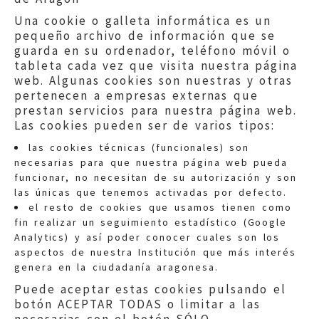
Una cookie o galleta informática es un
pequeño archivo de información que se
guarda en su ordenador, teléfono móvil o
tableta cada vez que visita nuestra página
web. Algunas cookies son nuestras y otras
pertenecen a empresas externas que
prestan servicios para nuestra página web.
Las cookies pueden ser de varios tipos:
las cookies técnicas (funcionales) son
necesarias para que nuestra página web pueda
funcionar, no necesitan de su autorización y son
las únicas que tenemos activadas por defecto.
Quejas:
quejas@eljusticiadearagon.es
el resto de cookies que usamos tienen como
fin realizar un seguimiento estadístico (Google
Información general:
Analytics) y así poder conocer cuales son los
informacion@eljusticiadearagon.es
aspectos de nuestra Institución que más interés
genera en la ciudadanía aragonesa.
Teléfonos:
900 210 210
/
976 399 354
Puede aceptar estas cookies pulsando el
botón ACEPTAR TODAS o limitar a las