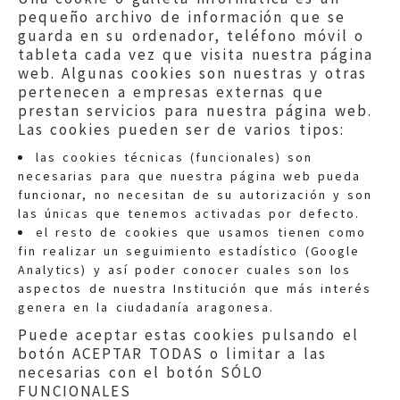
pequeño archivo de información que se
guarda en su ordenador, teléfono móvil o
tableta cada vez que visita nuestra página
web. Algunas cookies son nuestras y otras
pertenecen a empresas externas que
prestan servicios para nuestra página web.
Las cookies pueden ser de varios tipos:
las cookies técnicas (funcionales) son
necesarias para que nuestra página web pueda
funcionar, no necesitan de su autorización y son
las únicas que tenemos activadas por defecto.
Quejas:
quejas@eljusticiadearagon.es
el resto de cookies que usamos tienen como
fin realizar un seguimiento estadístico (Google
Información general:
Analytics) y así poder conocer cuales son los
informacion@eljusticiadearagon.es
aspectos de nuestra Institución que más interés
genera en la ciudadanía aragonesa.
Teléfonos:
900 210 210
/
976 399 354
Puede aceptar estas cookies pulsando el
botón ACEPTAR TODAS o limitar a las
necesarias con el botón SÓLO
FUNCIONALES