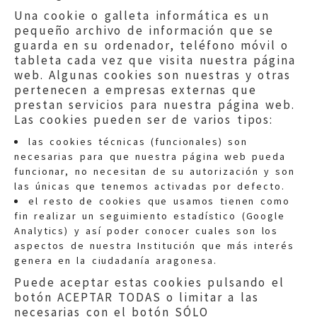
Una cookie o galleta informática es un
pequeño archivo de información que se
guarda en su ordenador, teléfono móvil o
tableta cada vez que visita nuestra página
web. Algunas cookies son nuestras y otras
pertenecen a empresas externas que
prestan servicios para nuestra página web.
Las cookies pueden ser de varios tipos:
las cookies técnicas (funcionales) son
necesarias para que nuestra página web pueda
funcionar, no necesitan de su autorización y son
las únicas que tenemos activadas por defecto.
Quejas:
quejas@eljusticiadearagon.es
el resto de cookies que usamos tienen como
fin realizar un seguimiento estadístico (Google
Información general:
Analytics) y así poder conocer cuales son los
informacion@eljusticiadearagon.es
aspectos de nuestra Institución que más interés
genera en la ciudadanía aragonesa.
Teléfonos:
900 210 210
/
976 399 354
Puede aceptar estas cookies pulsando el
botón ACEPTAR TODAS o limitar a las
necesarias con el botón SÓLO