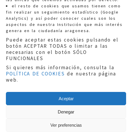
Quejas:
quejas@eljusticiadearagon.es
el resto de cookies que usamos tienen como
fin realizar un seguimiento estadístico (Google
Información general:
Analytics) y así poder conocer cuales son los
informacion@eljusticiadearagon.es
aspectos de nuestra Institución que más interés
genera en la ciudadanía aragonesa.
Teléfonos:
900 210 210
/
976 399 354
Puede aceptar estas cookies pulsando el
botón ACEPTAR TODAS o limitar a las
necesarias con el botón SÓLO
FUNCIONALES
Si quieres más información, consulta la
POLÍTICA DE COOKIES
de nuestra página
Aviso legal
|
Política de privacidad
|
web.
Protección de Datos
|
Declaración de
accesibilidad
|
Perfil del Contratante
|
Política de cookies
|
Mapa web
Aceptar
Copyright © 2019
El Justicia de Aragón
|
Desarrollo:
Sephor Consulting
Denegar
Ver preferencias