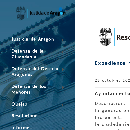
Mapa
del
sitio
Justicia de Aragón
Defensa de la
Ciudadanía
Expediente 
Defensa del Derecho
Aragonés
23 octubre. 20
Defensa de los
Menores
Ayuntamiento
Descripción. 
Quejas
la generación
Resoluciones
Incrementar l
la ciudadaní
Informes