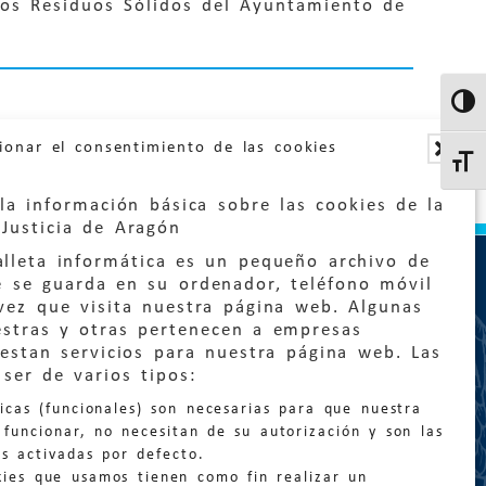
los Residuos Sólidos del Ayuntamiento de
Altern
ionar el consentimiento de las cookies
Altern
la información básica sobre las cookies de la
Justicia de Aragón
lleta informática es un pequeño archivo de
e se guarda en su ordenador, teléfono móvil
vez que visita nuestra página web. Algunas
estras y otras pertenecen a empresas
estan servicios para nuestra página web. Las
:
quejas@eljusticiadearagon.es
ser de varios tipos:
nicas (funcionales) son necesarias para que nuestra
ción general:
funcionar, no necesitan de su autorización y son las
n@eljusticiadearagon.es
s activadas por defecto.
kies que usamos tienen como fin realizar un
os:
900 210 210
/
976 399 354