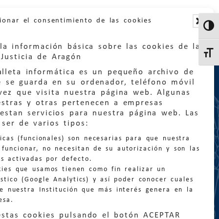
ionar el consentimiento de las cookies
Altern
la información básica sobre las cookies de la
Altern
Justicia de Aragón
lleta informática es un pequeño archivo de
e se guarda en su ordenador, teléfono móvil
vez que visita nuestra página web. Algunas
estras y otras pertenecen a empresas
estan servicios para nuestra página web. Las
:
quejas@eljusticiadearagon.es
ser de varios tipos:
nicas (funcionales) son necesarias para que nuestra
ción general:
funcionar, no necesitan de su autorización y son las
n@eljusticiadearagon.es
s activadas por defecto.
kies que usamos tienen como fin realizar un
os:
900 210 210
/
976 399 354
stico (Google Analytics) y así poder conocer cuales
de nuestra Institución que más interés genera en la
esa.
estas cookies pulsando el botón ACEPTAR