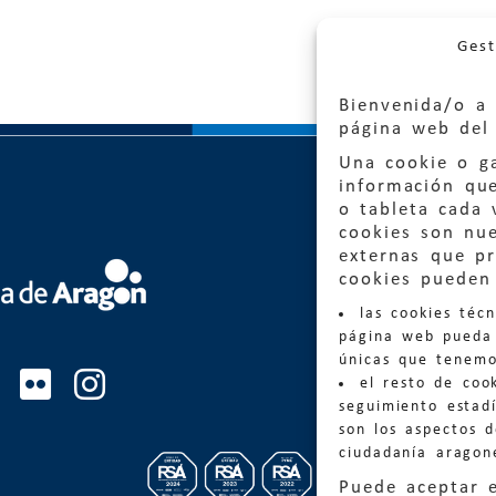
Gest
Bienvenida/o a 
página web del 
Una cookie o ga
información qu
o tableta cada 
cookies son nu
externas que pr
Quejas
cookies pueden 
las cookies téc
Informa
página web pueda 
informacio
únicas que tenemo
el resto de coo
Teléfon
seguimiento estadí
son los aspectos 
ciudadanía aragon
Puede aceptar 