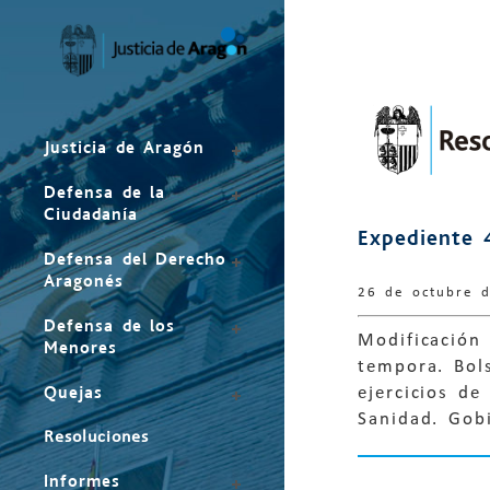
Mapa
del
sitio
Justicia de Aragón
Defensa de la
Ciudadanía
Expediente 
Defensa del Derecho
Aragonés
26 de octubre 
Defensa de los
Modificación 
Menores
tempora. Bols
Quejas
ejercicios de
Sanidad. Gob
Resoluciones
Informes