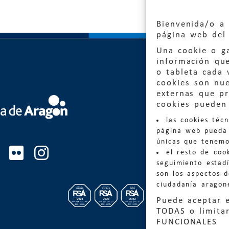
Bienvenida/o a 
página web del 
Una cookie o ga
información qu
o tableta cada 
cookies son nu
externas que pr
Quejas
cookies pueden 
las cookies téc
Informa
página web pueda 
informacio
únicas que tenemo
el resto de coo
Teléfon
seguimiento estadí
son los aspectos 
ciudadanía aragon
Puede aceptar 
TODAS o limitar
FUNCIONALES