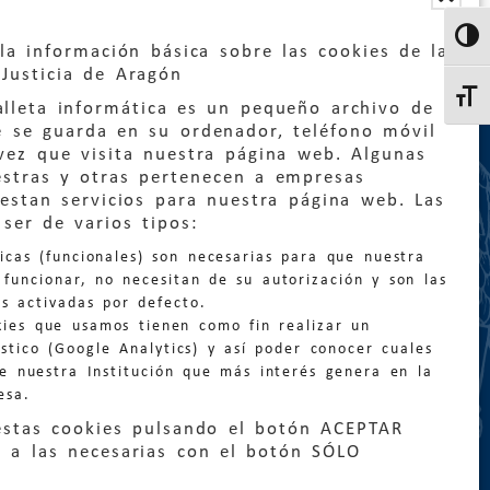
Altern
la información básica sobre las cookies de la
Justicia de Aragón
Altern
lleta informática es un pequeño archivo de
e se guarda en su ordenador, teléfono móvil
vez que visita nuestra página web. Algunas
estras y otras pertenecen a empresas
estan servicios para nuestra página web. Las
:
quejas@eljusticiadearagon.es
ser de varios tipos:
nicas (funcionales) son necesarias para que nuestra
ción general:
funcionar, no necesitan de su autorización y son las
n@eljusticiadearagon.es
s activadas por defecto.
kies que usamos tienen como fin realizar un
os:
900 210 210
/
976 399 354
stico (Google Analytics) y así poder conocer cuales
de nuestra Institución que más interés genera en la
esa.
estas cookies pulsando el botón ACEPTAR
 a las necesarias con el botón SÓLO