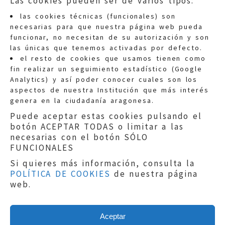
Las cookies pueden ser de varios tipos:
las cookies técnicas (funcionales) son
necesarias para que nuestra página web pueda
funcionar, no necesitan de su autorización y son
las únicas que tenemos activadas por defecto.
Quejas:
quejas@eljusticiadearagon.es
el resto de cookies que usamos tienen como
fin realizar un seguimiento estadístico (Google
Información general:
Analytics) y así poder conocer cuales son los
informacion@eljusticiadearagon.es
aspectos de nuestra Institución que más interés
genera en la ciudadanía aragonesa.
Teléfonos:
900 210 210
/
976 399 354
Puede aceptar estas cookies pulsando el
botón ACEPTAR TODAS o limitar a las
necesarias con el botón SÓLO
FUNCIONALES
Si quieres más información, consulta la
POLÍTICA DE COOKIES
de nuestra página
Aviso legal
|
Política de privacidad
|
web.
Protección de Datos
|
Declaración de
accesibilidad
|
Perfil del Contratante
|
Política de cookies
|
Mapa web
Aceptar