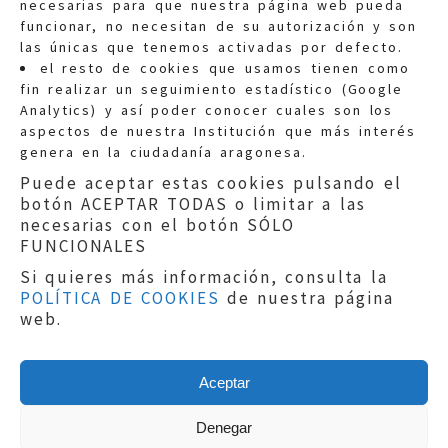
necesarias para que nuestra página web pueda
funcionar, no necesitan de su autorización y son
las únicas que tenemos activadas por defecto.
Quejas:
quejas@eljusticiadearagon.es
el resto de cookies que usamos tienen como
fin realizar un seguimiento estadístico (Google
Información general:
Analytics) y así poder conocer cuales son los
informacion@eljusticiadearagon.es
aspectos de nuestra Institución que más interés
genera en la ciudadanía aragonesa.
Teléfonos:
900 210 210
/
976 399 354
Puede aceptar estas cookies pulsando el
botón ACEPTAR TODAS o limitar a las
necesarias con el botón SÓLO
FUNCIONALES
Si quieres más información, consulta la
POLÍTICA DE COOKIES
de nuestra página
Aviso legal
|
Política de privacidad
|
web.
Protección de Datos
|
Declaración de
accesibilidad
|
Perfil del Contratante
|
Política de cookies
|
Mapa web
Aceptar
Copyright © 2019
El Justicia de Aragón
|
Desarrollo:
Sephor Consulting
Denegar