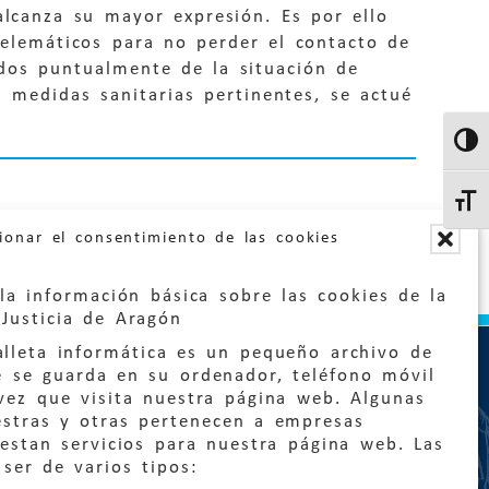
alcanza su mayor expresión. Es por ello
telemáticos para no perder el contacto de
ados puntualmente de la situación de
s medidas sanitarias pertinentes, se actué
Altern
Altern
ionar el consentimiento de las cookies
la información básica sobre las cookies de la
Justicia de Aragón
lleta informática es un pequeño archivo de
e se guarda en su ordenador, teléfono móvil
vez que visita nuestra página web. Algunas
estras y otras pertenecen a empresas
estan servicios para nuestra página web. Las
:
quejas@eljusticiadearagon.es
ser de varios tipos: