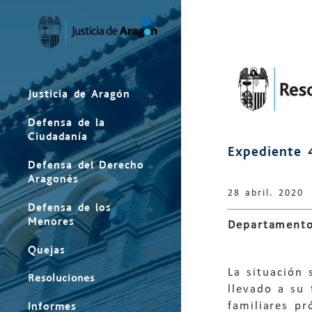
Mapa
del
sitio
Justicia de Aragón
Defensa de la
Ciudadanía
Expediente 
Defensa del Derecho
Aragonés
28 abril. 2020
Defensa de los
Menores
Departamento
Quejas
La situación
Resoluciones
llevado a su 
familiares p
Informes