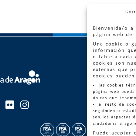
Gest
Bienvenida/o a 
página web del 
Una cookie o ga
información qu
o tableta cada 
cookies son nu
externas que pr
Quejas
cookies pueden 
las cookies téc
Informa
página web pueda 
informacio
únicas que tenemo
el resto de coo
Teléfon
seguimiento estadí
son los aspectos 
ciudadanía aragon
Puede aceptar 