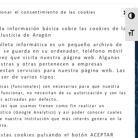
ionar el consentimiento de las cookies
Altern
la información básica sobre las cookies de la
Altern
Justicia de Aragón
lleta informática es un pequeño archivo de
e se guarda en su ordenador, teléfono móvil
vez que visita nuestra página web. Algunas
estras y otras pertenecen a empresas
estan servicios para nuestra página web. Las
:
quejas@eljusticiadearagon.es
ser de varios tipos:
nicas (funcionales) son necesarias para que nuestra
ción general:
funcionar, no necesitan de su autorización y son las
n@eljusticiadearagon.es
s activadas por defecto.
kies que usamos tienen como fin realizar un
os:
900 210 210
/
976 399 354
stico (Google Analytics) y así poder conocer cuales
de nuestra Institución que más interés genera en la
esa.
estas cookies pulsando el botón ACEPTAR