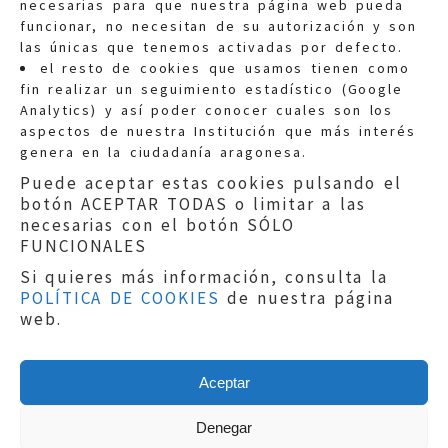
necesarias para que nuestra página web pueda
funcionar, no necesitan de su autorización y son
las únicas que tenemos activadas por defecto.
Quejas:
quejas@eljusticiadearagon.es
el resto de cookies que usamos tienen como
fin realizar un seguimiento estadístico (Google
Información general:
Analytics) y así poder conocer cuales son los
informacion@eljusticiadearagon.es
aspectos de nuestra Institución que más interés
genera en la ciudadanía aragonesa.
Teléfonos:
900 210 210
/
976 399 354
Puede aceptar estas cookies pulsando el
botón ACEPTAR TODAS o limitar a las
necesarias con el botón SÓLO
FUNCIONALES
Si quieres más información, consulta la
POLÍTICA DE COOKIES
de nuestra página
Aviso legal
|
Política de privacidad
|
web.
Protección de Datos
|
Declaración de
accesibilidad
|
Perfil del Contratante
|
Política de cookies
|
Mapa web
Aceptar
Copyright © 2019
El Justicia de Aragón
|
Desarrollo:
Sephor Consulting
Denegar