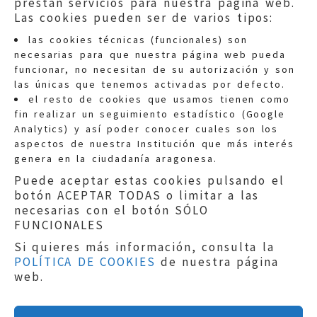
prestan servicios para nuestra página web.
Las cookies pueden ser de varios tipos:
las cookies técnicas (funcionales) son
necesarias para que nuestra página web pueda
funcionar, no necesitan de su autorización y son
las únicas que tenemos activadas por defecto.
Quejas:
quejas@eljusticiadearagon.es
el resto de cookies que usamos tienen como
fin realizar un seguimiento estadístico (Google
Información general:
Analytics) y así poder conocer cuales son los
informacion@eljusticiadearagon.es
aspectos de nuestra Institución que más interés
genera en la ciudadanía aragonesa.
Teléfonos:
900 210 210
/
976 399 354
Puede aceptar estas cookies pulsando el
botón ACEPTAR TODAS o limitar a las
necesarias con el botón SÓLO
FUNCIONALES
Si quieres más información, consulta la
POLÍTICA DE COOKIES
de nuestra página
Aviso legal
|
Política de privacidad
|
web.
Protección de Datos
|
Declaración de
accesibilidad
|
Perfil del Contratante
|
Política de cookies
|
Mapa web