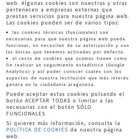
web. Algunas cookies son nuestras y otras
pertenecen a empresas externas que
prestan servicios para nuestra página web.
Las cookies pueden ser de varios tipos:
las cookies técnicas (funcionales) son
necesarias para que nuestra página web pueda
funcionar, no necesitan de su autorización y son
las únicas que tenemos activadas por defecto.
Quejas:
quejas@eljusticiadearagon.es
el resto de cookies que usamos tienen como
fin realizar un seguimiento estadístico (Google
Información general:
Analytics) y así poder conocer cuales son los
informacion@eljusticiadearagon.es
aspectos de nuestra Institución que más interés
genera en la ciudadanía aragonesa.
Teléfonos:
900 210 210
/
976 399 354
Puede aceptar estas cookies pulsando el
botón ACEPTAR TODAS o limitar a las
necesarias con el botón SÓLO
FUNCIONALES
Si quieres más información, consulta la
POLÍTICA DE COOKIES
de nuestra página
Aviso legal
|
Política de privacidad
|
web.